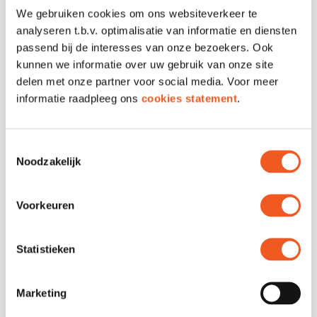
We gebruiken cookies om ons websiteverkeer te
Submit
analyseren t.b.v. optimalisatie van informatie en diensten
passend bij de interesses van onze bezoekers. Ook
kunnen we informatie over uw gebruik van onze site
delen met onze partner voor social media. Voor meer
informatie raadpleeg ons
cookies statement
.
GENERAL INFORMATION
All you need to know or would like
Toestemmingsselectie
to ask
Noodzakelijk
OPENING HOURS
Voorkeuren
When can I visit Markthal? Every
day! Take a look here to check out
Statistieken
our opening hours.
Marketing