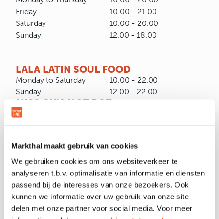
Friday
10.00 - 21.00
Saturday
10.00 - 20.00
Sunday
12.00 - 18.00
LALA LATIN SOUL FOOD
Monday to Saturday
10.00 - 22.00
Sunday
12.00 - 22.00
MISS GU'S HOT POT
Monday to Saturday
10.00 - 23.00
Sunday
12.00 - 23.00
SAIGON CÀPHÊ
Markthal maakt gebruik van cookies
Monday to Saturday
10.00 - 22.00
Sunday
12.00 - 22.00
We gebruiken cookies om ons websiteverkeer te
SOJU BAR
analyseren t.b.v. optimalisatie van informatie en diensten
Monday to Thursday
10.00 - 23.00
passend bij de interesses van onze bezoekers. Ook
Friday to Saturday
10.00 - 00.00
kunnen we informatie over uw gebruik van onze site
Sunday
12.00 - 23.00
delen met onze partner voor social media. Voor meer
SUMO