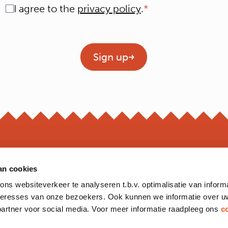
Consent
I agree to the
privacy policy
.
Geen titel
Sign up
an cookies
OPEN
s websiteverkeer te analyseren t.b.v. optimalisatie van inform
*Opening hour
nteresses van onze bezoekers. Ook kunnen we informatie over u
Monday to 
partner voor social media. Voor meer informatie raadpleeg ons
c
Friday
Saturday