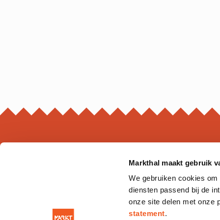
Markthal maakt gebruik v
MARKTHAL
We gebruiken cookies om on
Ds. Jan Scharpstraat 298
diensten passend bij de i
3011 GZ. Rotterdam
onze site delen met onze 
statement
.