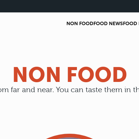
NON FOOD
FOOD NEWS
FOOD 
NON FOOD
om far and near. You can taste them in t