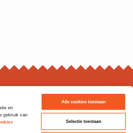
ING HOURS*
Alle cookies toestaan
atie en
s may vary, please check the business page for details.
w gebruik van
Thursday
10.00 - 20.00
Selectie toestaan
ookies
10.00 - 21.00
10.00 - 20.00