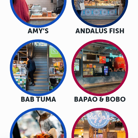
AMY’S
ANDALUS FISH
BAB TUMA
BAPAO & BOBO