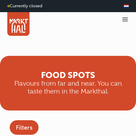
Currently closed
FOOD SPOTS
Flavours from far and near. You can
taste them in the Markthal.
Filters