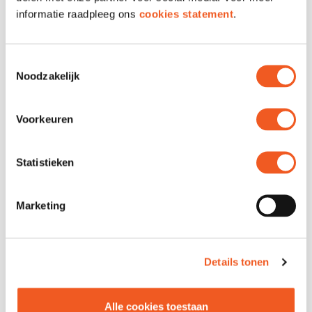
31 December
informatie raadpleeg ons
cookies statement
.
Friday
Closed*
1 Januari
Toestemmingsselectie
Noodzakelijk
*Closed
The restaurants on the side of Markthal
Voorkeuren
and Albert Heijn have their own opening
hours.
Statistieken
Marketing
Details tonen
Alle cookies toestaan