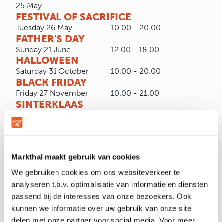
25 May
FESTIVAL OF SACRIFICE
Tuesday 26 May
10.00 - 20.00
FATHER'S DAY
Sunday 21 June
12.00 - 18.00
HALLOWEEN
Saturday 31 October
10.00 - 20.00
BLACK FRIDAY
Friday 27 November
10.00 - 21.00
SINTERKLAAS
Saturday 5 December
10.00 - 18.00
CHRISTMAS
Thursday
10.00 - 18.00
24 December
Markthal maakt gebruik van cookies
Friday
Closed*
25 December
We gebruiken cookies om ons websiteverkeer te
Saturday
10.00 - 18.00
analyseren t.b.v. optimalisatie van informatie en diensten
26 December
passend bij de interesses van onze bezoekers. Ook
NEW YEAR
kunnen we informatie over uw gebruik van onze site
Thursday
10.00 - 18.00
delen met onze partner voor social media. Voor meer