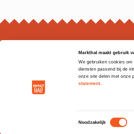
Markthal maakt gebruik v
MARKTHAL
We gebruiken cookies om on
Ds. Jan Scharpstraat 298
diensten passend bij de i
3011 GZ. Rotterdam
onze site delen met onze 
statement
.
Toestemmingsselectie
Noodzakelijk
Terms and Conditions
Privacy
Cookies