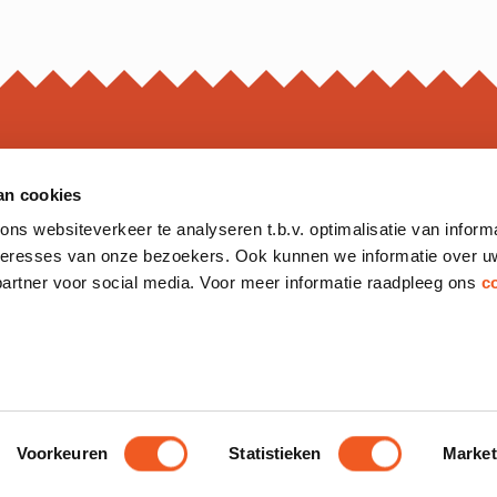
an cookies
OPEN
s websiteverkeer te analyseren t.b.v. optimalisatie van inform
*Opening hour
nteresses van onze bezoekers. Ook kunnen we informatie over u
Monday to 
partner voor social media. Voor meer informatie raadpleeg ons
c
Friday
Saturday
Sunday
Voorkeuren
Statistieken
Market