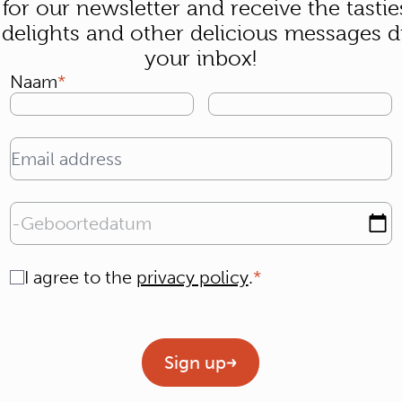
 for our newsletter and receive the tastie
 delights and other delicious messages di
your inbox!
Naam
Email address
Geboortedatum
Consent
I agree to the
privacy policy
.
Geen titel
Sign up