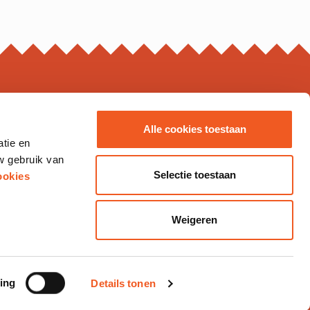
ING HOURS*
Alle cookies toestaan
atie en
s may vary, please check the business page for details.
w gebruik van
Thursday
10.00 - 20.00
Selectie toestaan
ookies
10.00 - 21.00
10.00 - 20.00
12.00 - 18.00
Weigeren
ing
© Markthal
2026
Details tonen