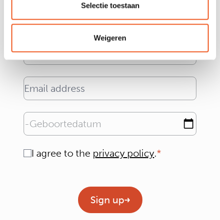
delights and other delicious
Selectie toestaan
messages directly in your inbox!
Naam
Weigeren
Email address
Geboortedatum
Consent
I agree to the
privacy policy
.
Geen titel
Sign up