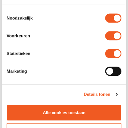
Toestemmingsselectie
Noodzakelijk
Voorkeuren
Statistieken
Marketing
Details tonen
Sign up for our newsletter and
Alle cookies toestaan
receive the tastiest news, culinary