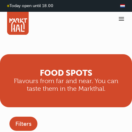
Today open until 18.00
FOOD SPOTS
Flavours from far and near. You can
taste them in the Markthal.
Filters