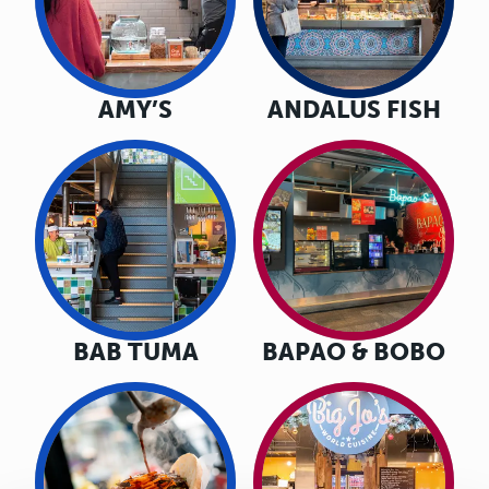
AMY’S
ANDALUS FISH
BAB TUMA
BAPAO & BOBO