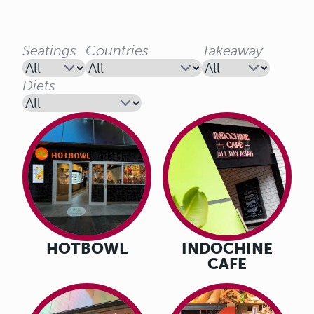
Seatings
Countries
Takeaway
Diets
HOTBOWL
INDOCHINE
CAFE