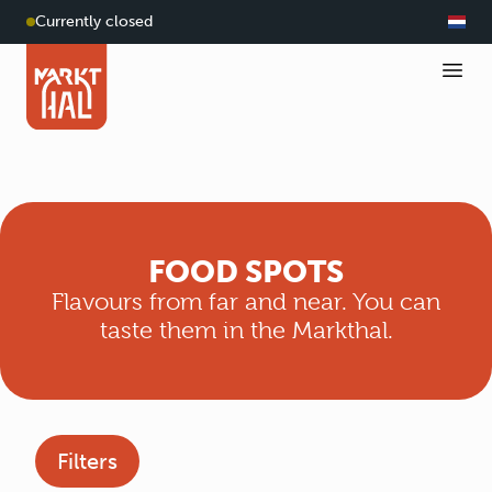
Currently closed
FOOD SPOTS
Flavours from far and near. You can
taste them in the Markthal.
Filters