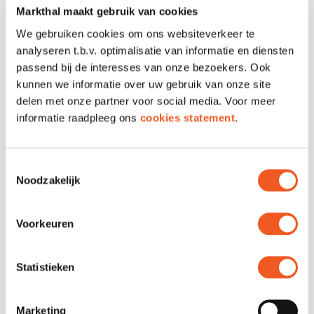
Markthal maakt gebruik van cookies
We gebruiken cookies om ons websiteverkeer te
analyseren t.b.v. optimalisatie van informatie en diensten
passend bij de interesses van onze bezoekers. Ook
WE ARE LOOKING FOR WAITERS /
kunnen we informatie over uw gebruik van onze site
WAITRESSES / KITCHEN STAFF
delen met onze partner voor social media. Voor meer
ELLINIKO
informatie raadpleeg ons
cookies statement
.
More information
Toestemmingsselectie
Noodzakelijk
Voorkeuren
Statistieken
OBBA’S IS LOOKING FOR A
Marketing