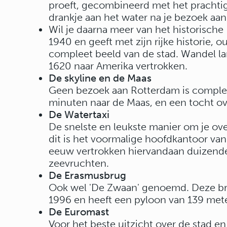
proeft, gecombineerd met het prachtige
drankje aan het water na je bezoek aan
Wil je daarna meer van het historisch
1940 en geeft met zijn rijke historie,
compleet beeld van de stad. Wandel lan
1620 naar Amerika vertrokken.
De skyline en de Maas
Geen bezoek aan Rotterdam is compleet
minuten naar de Maas, en een tocht ov
De Watertaxi
De snelste en leukste manier om je over
dit is het voormalige hoofdkantoor va
eeuw vertrokken hiervandaan duizende
zeevruchten.
De Erasmusbrug
Ook wel 'De Zwaan' genoemd. Deze bru
1996 en heeft een pyloon van 139 meter
De Euromast
Voor het beste uitzicht over de stad en