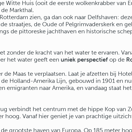
 Witte Huis (ooit de eerste wolkenkrabber van Eu
 de Markthal.
e Rotterdam zien, ga dan ook naar Delfshaven: de
 oude straatjes, de Oude of Pelgrimvaderskerk en g
gs de pittoreske jachthaven en historische schep
 zonder de kracht van het water te ervaren. Vana
er het water geeft een
uniek perspectief
op de
R
 de Maas te verplaatsen. Laat je afzetten bij Hotel
n de Holland-Amerika Lijn, gebouwd in 1901 en n
n emigranten naar Amerika, en vandaag staat het
g verbindt het centrum met de hippe Kop van Zu
 hoog. Vanaf hier geniet je van prachtige uitzich
 de grootste haven van Europa. Op 185 meter hoogte