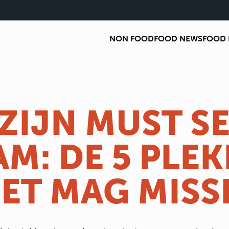
NON FOOD
FOOD NEWS
FOOD 
ZIJN MUST SE
: DE 5 PLEK
IET MAG MISS