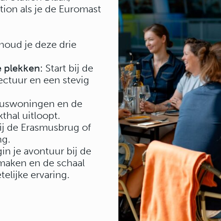
tion als je de Euromast
houd je deze drie
e plekken:
Start bij de
tectuur en een stevig
uswoningen en de
thal uitloopt.
ij de Erasmusbrug of
ng.
n je avontuur bij de
smaken en de schaal
elijke ervaring.