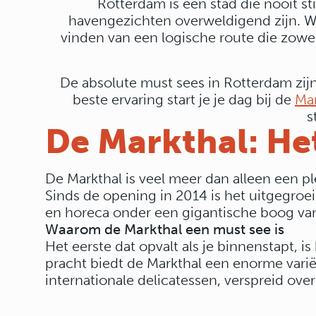
Rotterdam is een stad die nooit s
havengezichten overweldigend zijn. Wa
vinden van een logische route die zowel
De absolute must sees in Rotterdam zi
beste ervaring start je je dag bij de
Mar
s
De Markthal: He
De Markthal is veel meer dan alleen een 
Sinds de opening in 2014 is het uitgegro
en horeca onder een gigantische boog va
Waarom de Markthal een must see is
Het eerste dat opvalt als je binnenstapt, 
pracht biedt de Markthal een enorme varië
internationale delicatessen, verspreid ove