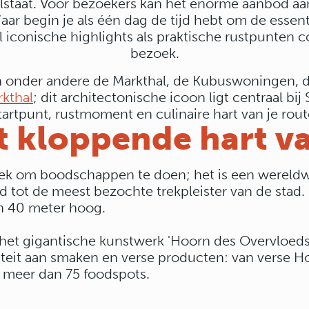
tilstaat. Voor bezoekers kan het enorme aanbod 
ar begin je als één dag de tijd hebt om de essen
 iconische highlights als praktische rustpunten co
bezoek.
jn onder andere de Markthal, de Kubuswoningen, 
kthal
; dit architectonische icoon ligt centraal bij
tartpunt, rustmoment en culinaire hart van je rout
t kloppende hart v
plek om boodschappen te doen; het is een wereldw
eid tot de meest bezochte trekpleister van de st
n 40 meter hoog.
is het gigantische kunstwerk 'Hoorn des Overvloed
teit aan smaken en verse producten: van verse Ho
r meer dan 75 foodspots.