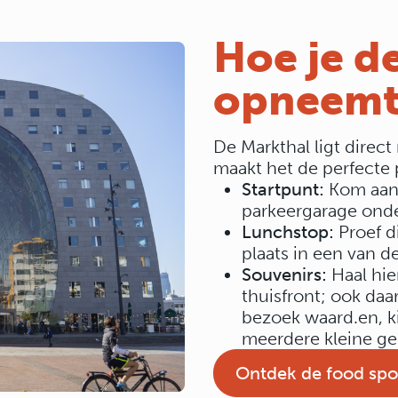
Hoe je d
opneemt 
De Markthal ligt direct
maakt het de perfecte p
Startpunt:
Kom aan 
parkeergarage onde
Lunchstop:
Proef d
plaats in een van d
Souvenirs:
Haal hie
thuisfront; ook daa
bezoek waard.en, k
meerdere kleine ge
Ontdek de food spo