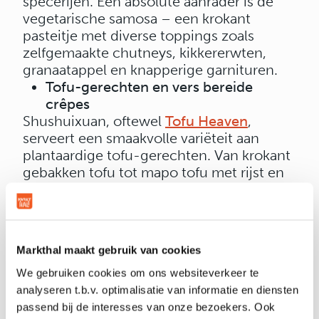
specerijen. Een absolute aanrader is de
vegetarische samosa – een krokant
pasteitje met diverse toppings zoals
zelfgemaakte chutneys, kikkererwten,
granaatappel en knapperige garnituren.
Tofu-gerechten en vers bereide
crêpes
Shushuixuan, oftewel
Tofu Heaven
,
serveert een smaakvolle variëteit aan
plantaardige tofu-gerechten. Van krokant
gebakken tofu tot mapo tofu met rijst en
de verrukkelijke plantaardige crêpes die
vers voor je worden bereid. Tofu, een
veelzijdig ingrediënt uit China, staat
bekend om zijn voedzame voordelen.
Markthal maakt gebruik van cookies
Kom langs en proef de heerlijke smaken
We gebruiken cookies om ons websiteverkeer te
van deze Aziatische specialiteiten!
analyseren t.b.v. optimalisatie van informatie en diensten
Verantwoorde snack bij Elbnuts
passend bij de interesses van onze bezoekers. Ook
Noten, zaden en gedroogd fruit vormen